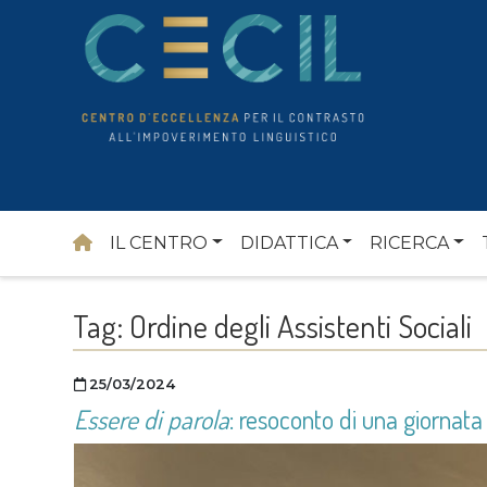
Vai al contenuto
IL CENTRO
DIDATTICA
RICERCA
Tag:
Ordine degli Assistenti Sociali
Pubblicato il
25/03/2024
Essere di parola
: resoconto di una giornata 