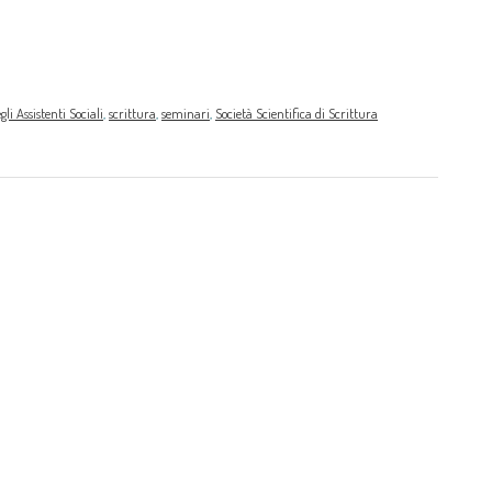
li Assistenti Sociali
,
scrittura
,
seminari
,
Società Scientifica di Scrittura