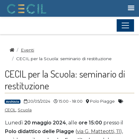
Vai al contenuto
Home
Eventi
CECIL per la Scuola: seminario di restituzione
CECIL per la Scuola: seminario di
restituzione
20/05/2024
15:00 - 18:00
Polo Piagge
Archivio
CECIL
,
Scuola
Lunedì
20 maggio 2024
, alle
ore 15:00
presso il
Polo didattico delle Piagge
(
via G. Matteotti, 11
),