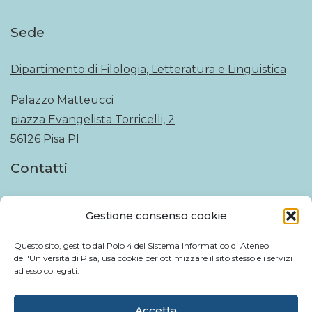
Sede
Dipartimento di Filologia, Letteratura e Linguistica
Palazzo Matteucci
piazza Evangelista Torricelli, 2
56126 Pisa PI
Contatti
tel: +39
050 221 5070
Gestione consenso cookie
email:
direttore@fileli.unipi.it
Questo sito, gestito dal Polo 4 del Sistema Informatico di Ateneo
Reti sociali
dell'Università di Pisa, usa cookie per ottimizzare il sito stesso e i servizi
ad esso collegati.
Facebook
Accetta
Instagram